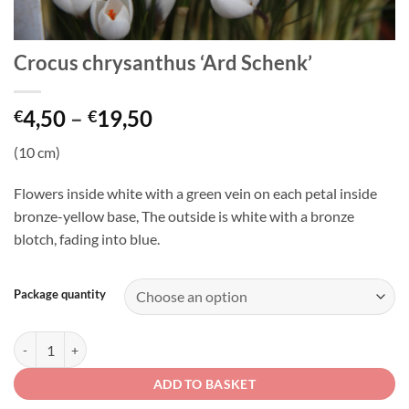
Crocus chrysanthus ‘Ard Schenk’
Price
4,50
–
19,50
€
€
range:
(10 cm)
€4,50
through
Flowers inside white with a green vein on each petal inside
€19,50
bronze-yellow base, The outside is white with a bronze
blotch, fading into blue.
Package quantity
Crocus chrysanthus 'Ard Schenk' quantity
ADD TO BASKET