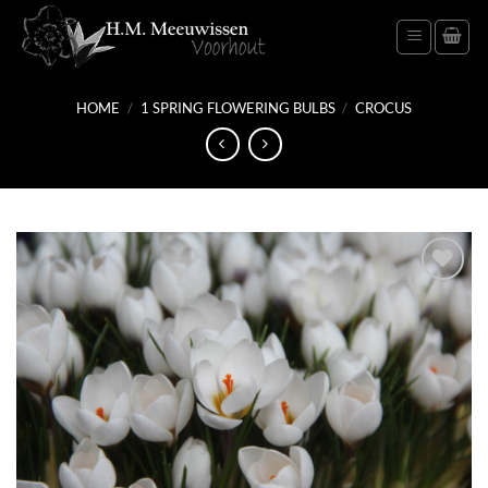
Skip
to
content
HOME
/
1 SPRING FLOWERING BULBS
/
CROCUS
Add
to
wish
list